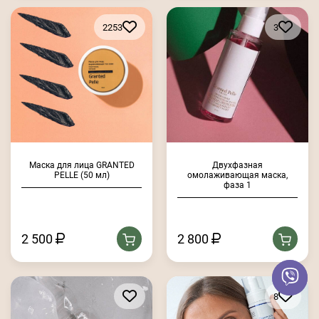
2253
3
Маска для лица GRANTED
Двухфазная
PELLE (50 мл)
омолаживающая маска,
фаза 1
2 500
2 800
8