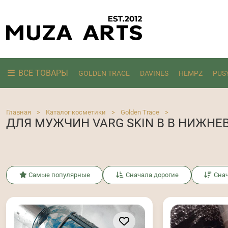
ВСЕ ТОВАРЫ
GOLDEN TRACE
DAVINES
HEMPZ
PUS
Ищем:
Главная
>
Каталог косметики
>
Golden Trace
>
ДЛЯ МУЖЧИН VARG SKIN В В НИЖНЕ
Самые популярные
Сначала дорогие
Сна