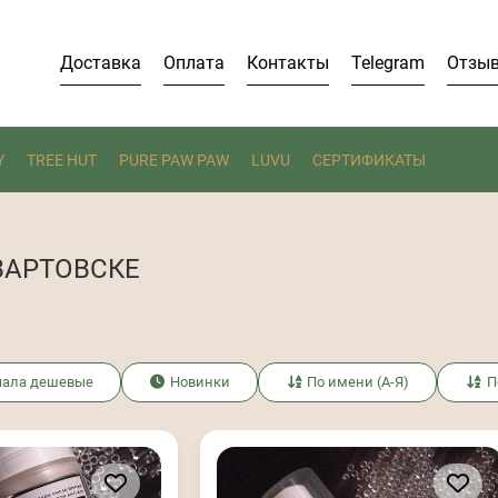
Доставка
Оплата
Контакты
Telegram
Отзы
Y
TREE HUT
PURE PAW PAW
LUVU
СЕРТИФИКАТЫ
ВАРТОВСКЕ
чала дешевые
Новинки
По имени (А-Я)
П